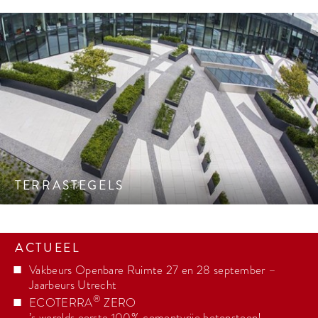
Apart, hoogwaardig en innovatief. Tegels voor terras,
tuinpad, balkon en dakterras.
TERRASTEGELS
ACTUEEL
Vakbeurs Openbare Ruimte 27 en 28 september –
Jaarbeurs Utrecht
®
ECOTERRA
ZERO
’s werelds eerste 100% cementvrije betonsteen!