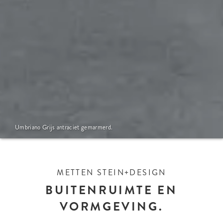
Boulevard en La Linia Speciale kleur.
Umbriano Grijs antraciet gemarmerd.
METTEN STEIN+DESIGN
BUITENRUIMTE EN
VORMGEVING.