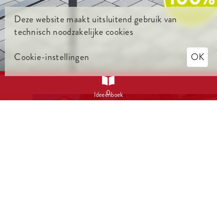
Hoogwaardig architectuurbeton oppervlak. 100%
Deze website maakt uitsluitend gebruik van
Cementvrij.
technisch noodzakelijke cookies
PALLADIO ECOTERRA ZERO // DE 100%
Cookie-instellingen
OK
CEMENTVRIJE STEEN

0
Ideeënboek
Natuurlijk vormgegeven steenranden ronden het
authentieke beeld af.
CAMPINO // FIJN GESTRUCTUREERD
OPPERVLAK