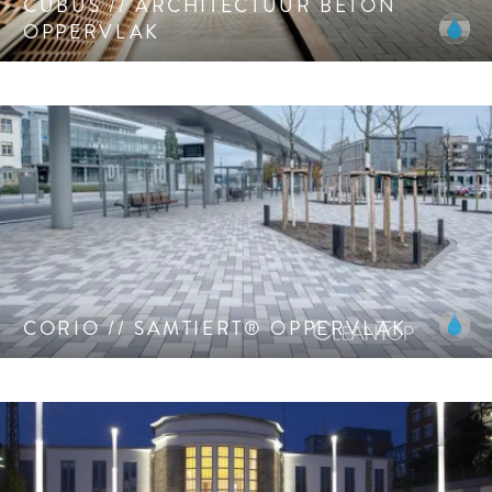
CUBUS // ARCHITECTUUR BETON
OPPERVLAK
Samtiert® oppervlak met hoogwaardige natuursteen
edelsplitten. CleanTop® CF 90.
CORIO // SAMTIERT® OPPERVLAK