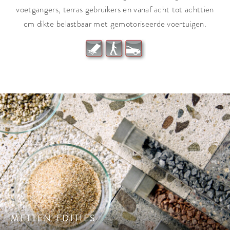
voetgangers, terras gebruikers en vanaf acht tot achttien
cm dikte belastbaar met gemotoriseerde voertuigen.
Kijk op een nieuwe wereld. In samenwerking met
architecten en ontwerpers ontwikkelen wij de EDITIES en
geven daarmee nieuwe impulsen aan buitenruimtelijke
vormgeving.
METTEN EDITIES