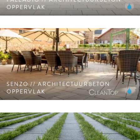
OPPERVLAK
Homogeen en extra hoog verdichte Architectuurbeton
oppervlak: moderne en ietwat minimalistische uitstraling.
CleanTop®-Oppervlak CF 100.
SENZO // ARCHITECTUURBETON
OPPERVLAK