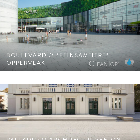
Exclusief geslepen of naar wens geslepen én “feinsamtiert”
oppervlak met CleanTop oppervlak CF90.
BOULEVARD // “FEINSAMTIERT”
OPPERVLAK
Hoogwaardig, homogeen en zeer egaal steenoppervlak met
monochrome kleurtinten. Gewilde puristische uitstraling.
PALLADIO // ARCHITECTUURBETON