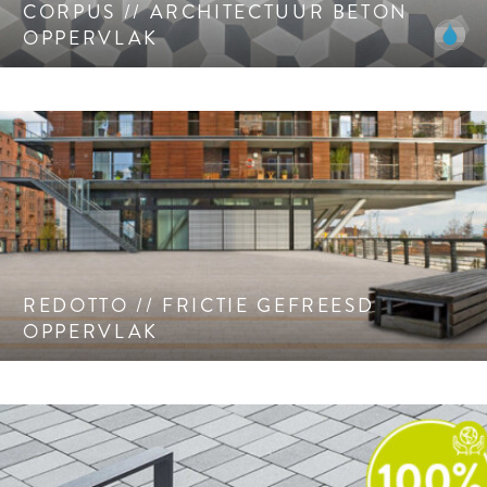
CORPUS // ARCHITECTUUR BETON
OPPERVLAK
Reduce, reuse, recycle. Redotto-RC® geeft vorm aan een
bijzondere interpretatie van duurzaamheid.
REDOTTO // FRICTIE GEFREESD
OPPERVLAK