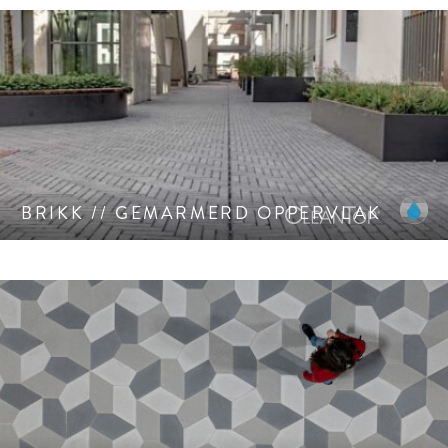
Herdefiniëring van een rustieke klinker, gemarmerd
oppervlak, CleanTop-bescherming CF 90.
BRIKK // GEMARMERD OPPERVLAK
Een puristische, onbewerkt of verfijnd gestraalde
betonsteen met vijf hoeken, in monochrome of gemêleerde
kleurenpalletten.