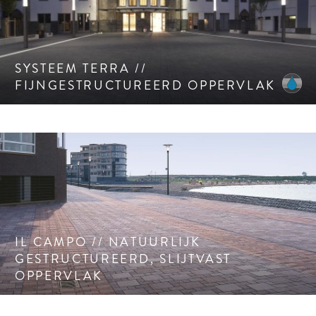
Fijngestructureerd oppervlak met onregelmatige
kantafwerking.
SYSTEEM TERRA //
FIJNGESTRUCTUREERD OPPERVLAK
Uniek, natuurlijk gestructureerd, slijtvast oppervlak.
IL CAMPO // NATUURLIJK
GESTRUCTUREERD, SLIJTVAST
OPPERVLAK