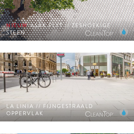
grijpende straatstenen met verschillende afmetingen voor
vloeiende overgangen.
ASAK FLYT // ZESHOEKIGE
STEEN
Fijngestraald oppervlak met hoogwaardige natuursteen
edelsplitten. CleanTop oppervlak CF 90.
LA LINIA // FIJNGESTRAALD
OPPERVLAK