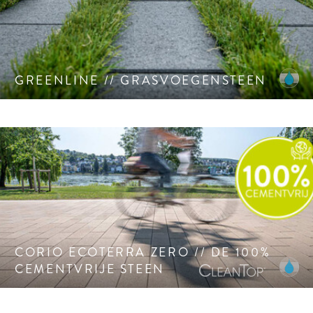
Groene voeg breedte is flexibel door eenvoudig draaien van
de steen.
GREENLINE // GRASVOEGENSTEEN
Meer duurzaamheid door minder cement.
CORIO ECOTERRA ZERO // DE 100%
CEMENTVRIJE STEEN