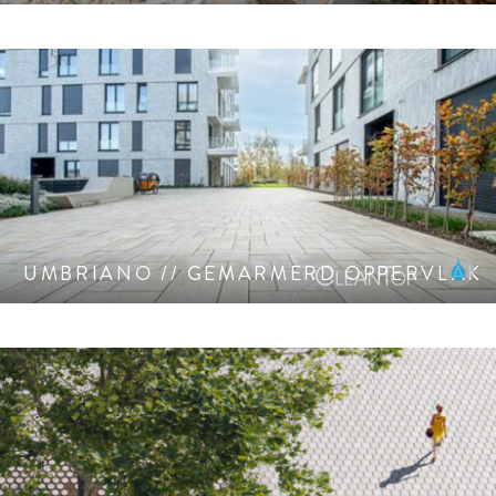
Gemarmerd oppervlak, subtiele kleurschakering. CleanTop
oppervlak CF 90.
UMBRIANO // GEMARMERD OPPERVLAK
Geslaagde combinatie van drie zeshoekige, in elkaar