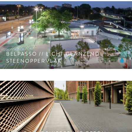
Zeer “Eigentijds”, licht glanzend steenoppervlak. CleanTop
oppervlak CF 120.
BELPASSO // LICHT GLANZEND
STEENOPPERVLAK
Architectuur beton oppervlak.