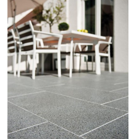



