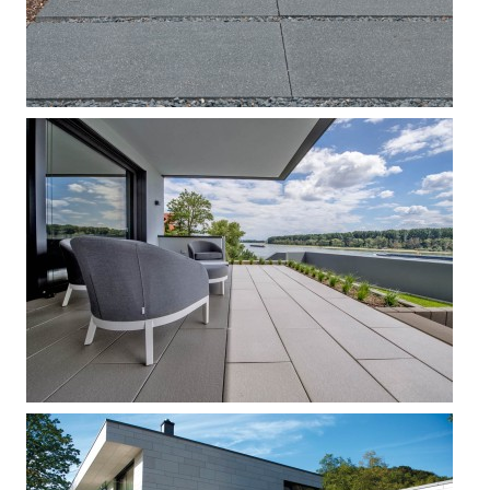



