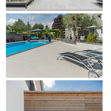



