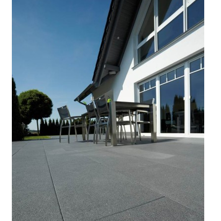



