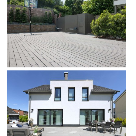







