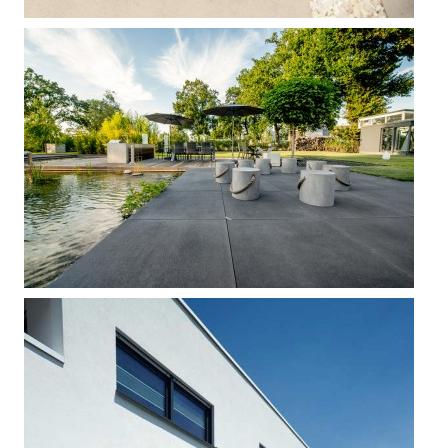



