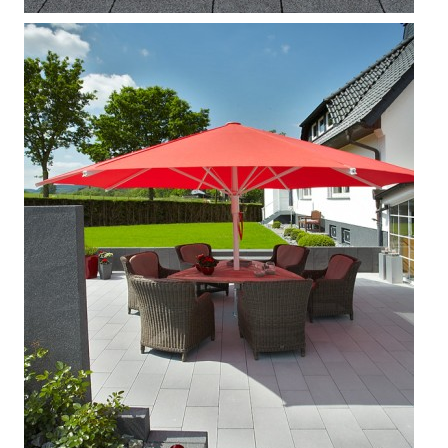



