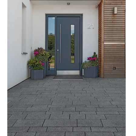



