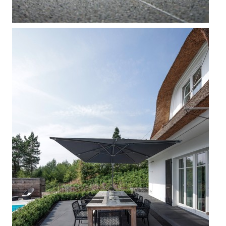



