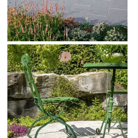



