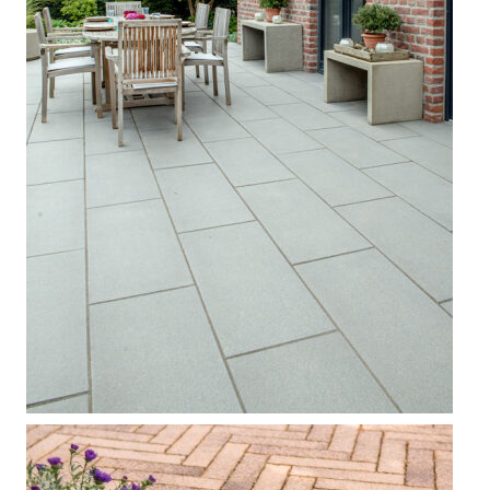



