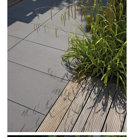



