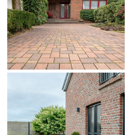



