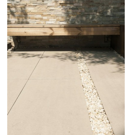



