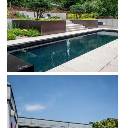



