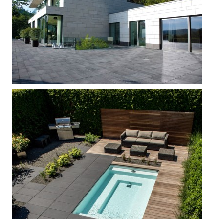



