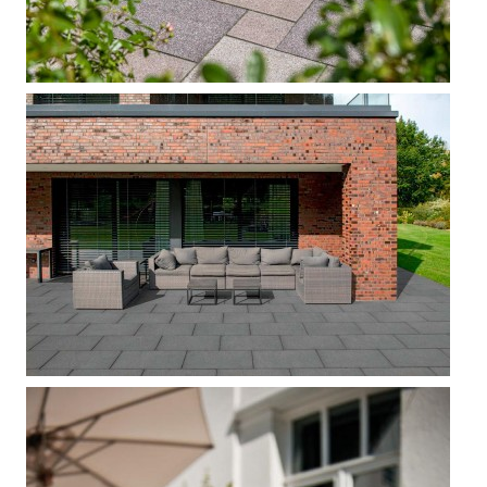



