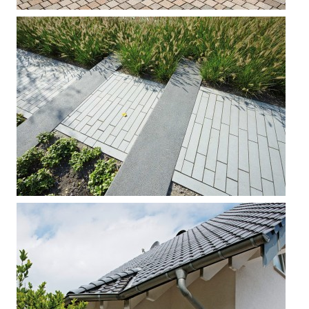



