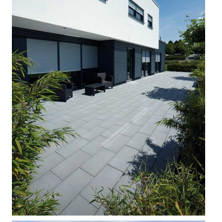



