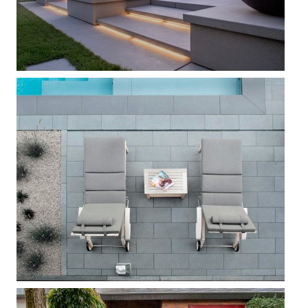



