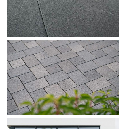



