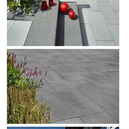



