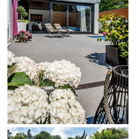



