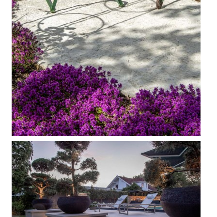



