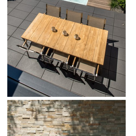



