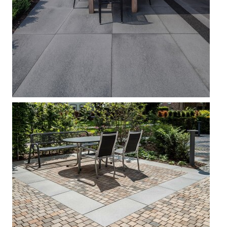



