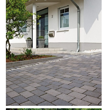



