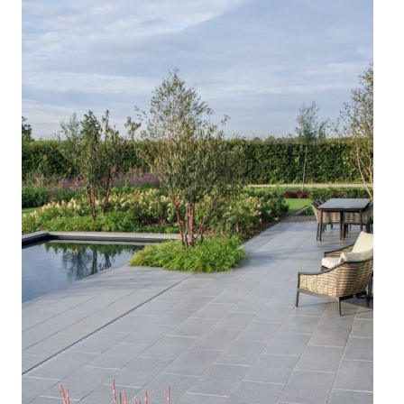



