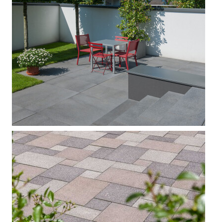







