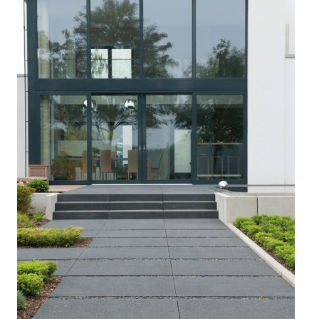



