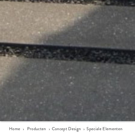
Home
›
Producten
›
Concept Design
›
Speciale Elementen