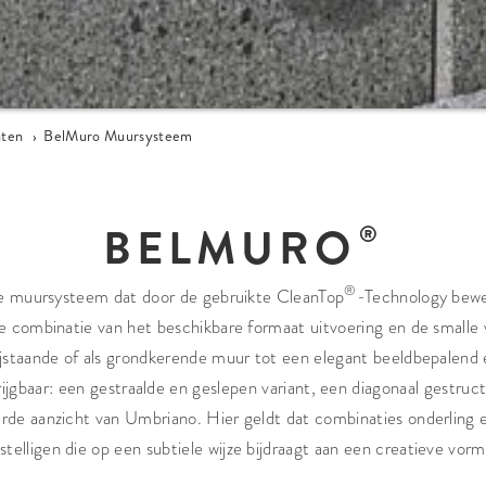
nten
›
BelMuro Muursysteem
BELMURO
®
te muursysteem dat door de gebruikte CleanTop
-Technology bewe
De combinatie van het beschikbare formaat uitvoering en de small
ijstaande of als grondkerende muur tot een elegant beeldbepalend
krijgbaar: een gestraalde en geslepen variant, een diagonaal gestru
de aanzicht van Umbriano. Hier geldt dat combinaties onderling
telligen die op een subtiele wijze bijdraagt aan een creatieve vor