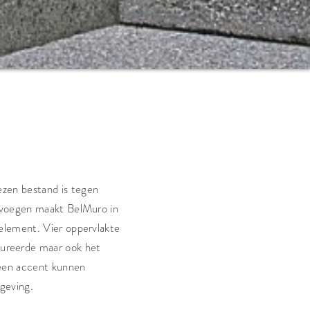
zen bestand is tegen
e voegen maakt BelMuro in
 element. Vier oppervlakte
ctureerde maar ook het
 een accent kunnen
mgeving.