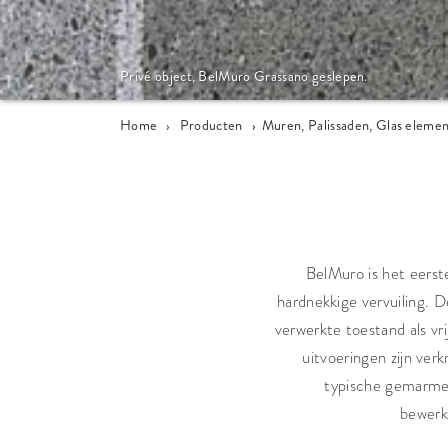
Privé object, BelMuro Grassano geslepen.
Home
›
Producten
›
Muren, Palissaden, Glas eleme
BelMuro is het eers
hardnekkige vervuiling. 
verwerkte toestand als vr
uitvoeringen zijn ver
typische gemarmer
bewerks