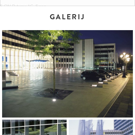
E.ON Ruhrgas AG, Essen
GALERIJ
KLEUREN EN FORMATEN:
Grassano
Nardo
OPDRACHTGEVER: