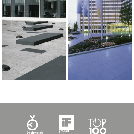
E.ON Ruhrgas AG, Essen
HOEVEELHEID:
2.000 m²
OPLEVERING:
2000
CATEGORIE:
Bedrijven