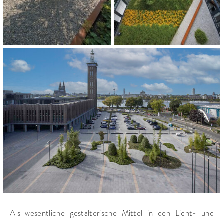
OPLEVERING:
2008
CATEGORIE:
Congres-evenementencentra
Bedrijven
Pleinen en promenades
Als wesentliche gestalterische Mittel in den Licht- und