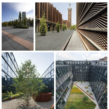
Anthrazit
60 x 40 x 5 cm
30 x 15 x 10 cm
120 x 60 x 18 cm
120 x 65 x 18 cm
120 x 80 x 18 cm
ARCHITECT:
FSWLA Landschaftsarchitektur, Düsseldorf
OPDRACHTGEVER:
Bauherrengemeinschaft Bürohäuser Köln Rheinhallen GbR
Grundstücksgesellschaft Bürohäuser Rheinpark GbR vertreten durch die
Josef Esch Fondsprojekt GmbH
HOEVEELHEID:
30.000 m²