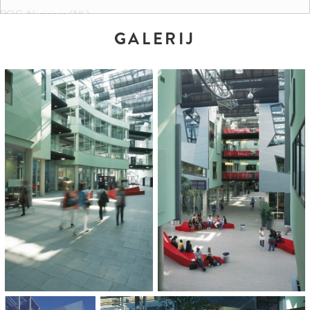
ROC, Nijmegen (NL)
GALERIJ
KLEUREN EN FORMATEN:
Objektfarbe Montero
Außenbereich
30 x 20 x 8 cm
30 x 30 x 8 cm
ARCHITECT:
Nieuwland Advies, Gemeente Nijmegen Stadsontwikkeling, AAI Architects
International
OPDRACHTGEVER:
Gemeente Nijmegen, afdeling Stadsontwikkeling, ROC Nijmegen