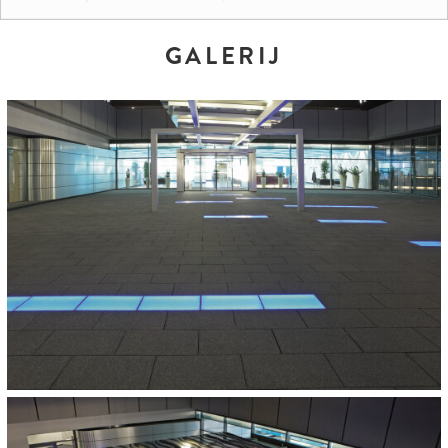
KLEUREN EN FORMATEN:
GALERIJ
Padua
ARCHITECT:
BFK + Partner Architekten, Stuttgart
OPDRACHTGEVER:
Mannheimer Verkehrsverbund
HOEVEELHEID:
2.000 m²