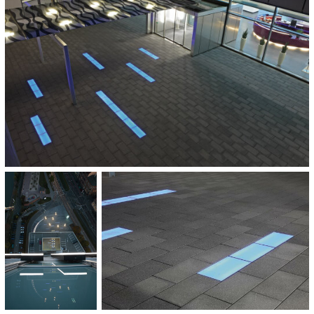
OPLEVERING:
2010
CATEGORIE:
Openbaar vervoer
Pleinen en promenades