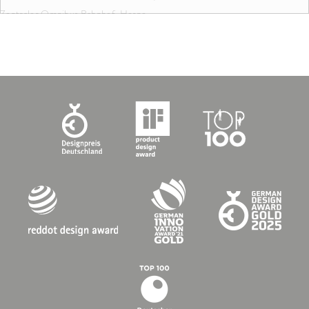
Zentraler Omnibus Bahnhof, Herne
KLEUREN EN FORMATEN:
Objektfarbe Cromo
60 x 60 x 14 cm
30 x 30 x 14 cm
30 x 15 x 14 cm
Nardo
OPDRACHTGEVER: