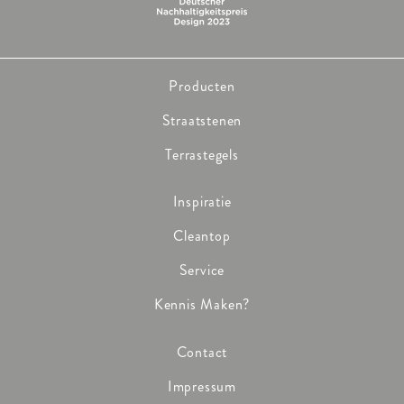
Stadtverwaltung Herne
HOEVEELHEID:
1.750 m²
Producten
OPLEVERING:
Straatstenen
2005
Terrastegels
CATEGORIE:
Inspiratie
Openbaar vervoer
Cleantop
Service
Kennis Maken?
Contact
Impressum