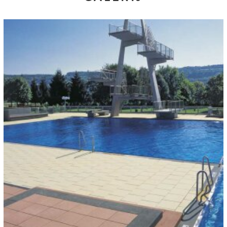
KLEUREN EN FORMATEN:
Objektfarbe
Objektfarbe
40 x 40 cm
40 x 40 cm
ARCHITECT:
Fritz Planung GmbH Bad Urach
OPDRACHTGEVER:
Stadtwerke Hammelburg
HOEVEELHEID:
600qm
OPLEVERING:
Mai 2006