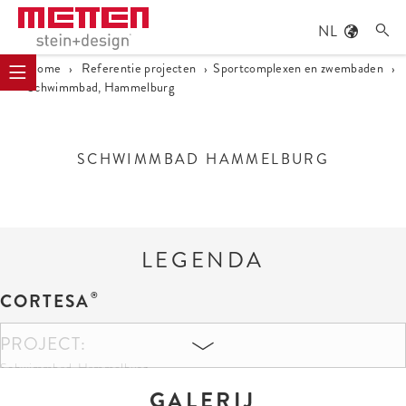
NL

Home
›
Referentie projecten
›
Sportcomplexen en zwembaden
›
Schwimmbad, Hammelburg
SCHWIMMBAD HAMMELBURG
LEGENDA
CORTESA
PROJECT:
Schwimmbad, Hammelburg
GALERIJ