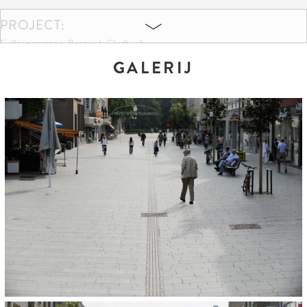
PROJECT:
Fußgängerzone, Bergisch Gladbach
GALERIJ
KLEUREN EN FORMATEN:
Finoverde
20 x 15 x 14 cm
30 x 15 x 14 cm
60 x 30 x 14 cm
OPDRACHTGEVER:
Stadt Bergisch Gladbach
HOEVEELHEID:
18.000 m²