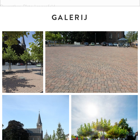
Reusrather-Platz, Langenfeld
GALERIJ
KLEUREN EN FORMATEN:
Terra-braun-rot changierend
12,5 x 12,5 x 10 cm
18,75 x 12,5 x 10 cm
ARCHITECT:
Czock Ingenieure Planungsgesellschaft mbH, Düsseldorf
OPDRACHTGEVER:
Stadt Langenfeld
HOEVEELHEID: