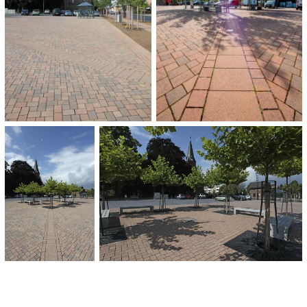
4.000 m²
OPLEVERING:
2009
CATEGORIE:
Stedenbouw, stedelijke inrichting
Pleinen en promenades