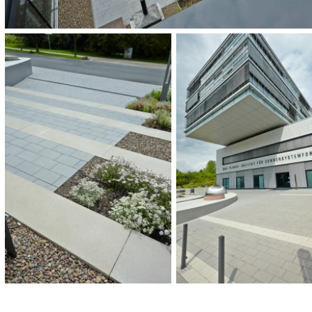
HOEVEELHEID:
900 m²
OPLEVERING:
2014
CATEGORIE:
Universiteit