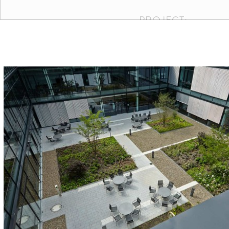
PROJECT:
Max-Planck-Institut, Göttin
KLEUREN EN FOR
ARCHITECT:
LA Wette + Künecke, Göttin
OPDRACHTGEVER
Max-Planck-Institut, Göttin