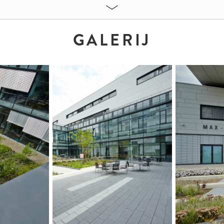
gen
GALERIJ
MATEN:
Farbton 13.03
37,5 x 25 x 14 cm
gen
:
gen