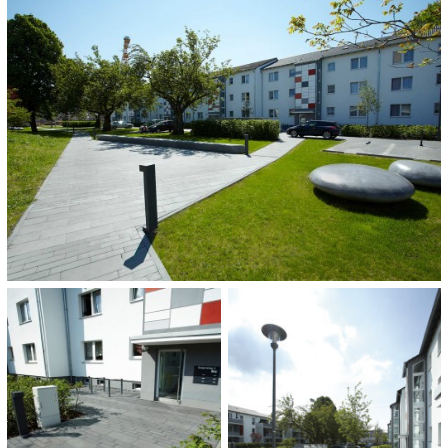
WSG Wohnungs- und Siedlungs-GmbH
HOEVEELHEID:
4.800 m²
OPLEVERING:
2014
CATEGORIE:
Wooncomplexen en particulieren woningen