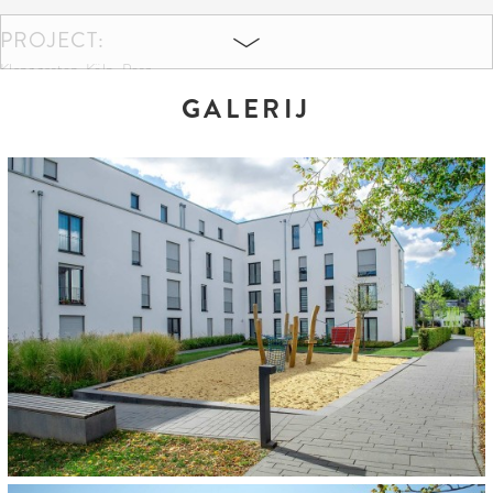
PROJECT:
Klanggarten, Köln-Porz
GALERIJ
KLEUREN EN FORMATEN:
Anthrazit
60 x 30 x 8 cm
37,5 x 12,5 x 8 cm
30 x 15 x 8 cm
10 x 20 x 8 cm
60 x 30 x 4,2 cm
ARCHITECT:
Fürst Architects, Düsseldorf
OPDRACHTGEVER: