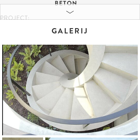
BETON
PROJECT:
Privatobjekt ConceptDesign Sonderteile
GALERIJ
KLEUREN EN FORMATEN:
Sichtbeton Grau glatt
ARCHITECT:
Biehler Weith Associated, Building Design Projects, Konstanz
CATEGORIE:
Binnenhuis architectuur