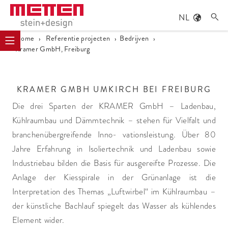
NL

Home
›
Referentie projecten
›
Bedrijven
›
Kramer GmbH, Freiburg
KRAMER GMBH UMKIRCH BEI FREIBURG
Die drei Sparten der KRAMER GmbH – Ladenbau,
Kühlraumbau und Dämmtechnik – stehen für Vielfalt und
branchenübergreifende Inno- vationsleistung. Über 80
Jahre Erfahrung in Isoliertechnik und Ladenbau sowie
Industriebau bilden die Basis für ausgereifte Prozesse. Die
Anlage der Kiesspirale in der Grünanlage ist die
Interpretation des Themas „Luftwirbel“ im Kühlraumbau –
der künstliche Bachlauf spiegelt das Wasser als kühlendes
Element wider.