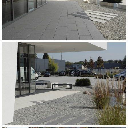
ARCHITECT:
Brigitte Seysen Wildfuchs Gartendesign, Emmendingen u. Oliver Bauer,
flor-design, Freiburg
HOEVEELHEID:
1.000 m²
OVERIGE TOEGEPASTE PRODUCTEN:
CORTESA
Modena
60 x 30 x 4,2 cm
CONCEO