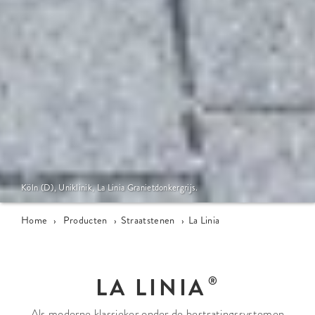
Köln (D), Uniklinik, La Linia Granietdonkergrijs.
Home
›
Producten
›
Straatstenen
›
La Linia
LA LINIA
Als moderne klassieker onder de bestratingssystemen