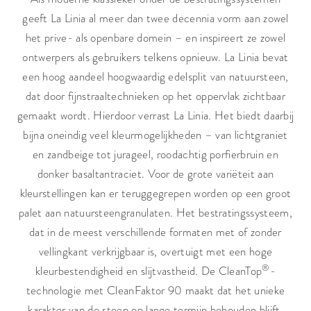
geeft La Linia al meer dan twee decennia vorm aan zowel
het prive- als openbare domein – en inspireert ze zowel
ontwerpers als gebruikers telkens opnieuw. La Linia bevat
een hoog aandeel hoogwaardig edelsplit van natuursteen,
dat door fijnstraaltechnieken op het oppervlak zichtbaar
gemaakt wordt. Hierdoor verrast La Linia. Het biedt daarbij
bijna oneindig veel kleurmogelijkheden – van lichtgraniet
en zandbeige tot jurageel, roodachtig porfierbruin en
donker basaltantraciet. Voor de grote variëteit aan
kleurstellingen kan er teruggegrepen worden op een groot
palet aan natuursteengranulaten. Het bestratingssysteem,
dat in de meest verschillende formaten met of zonder
vellingkant verkrijgbaar is, overtuigt met een hoge
®
kleurbestendigheid en slijtvastheid. De CleanTop
-
technologie met CleanFaktor 90 maakt dat het unieke
karakter van de steen op lange termijn behouden blijft,