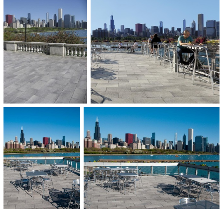
372 m²
OPLEVERING:
2009
CATEGORIE:
Hotels en horeca
Kunst en cultuur
Pleinen en promenades