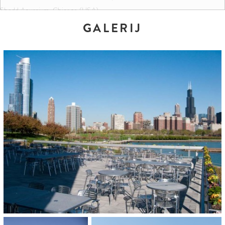
Shedd Aquarium, Chicago (USA)
GALERIJ
KLEUREN EN FORMATEN:
Granitgrau-weiß gemasert
50 x 25 x 5 cm
ARCHITECT:
Valerio Dewalt Train Associates
OPDRACHTGEVER:
John G. Shedd Aquarium
HOEVEELHEID: