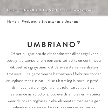
Ontario, Kitchener (CAN), King Street, Umbriano Granietgrijs-wit.
Home
›
Producten
›
Straatstenen
›
Umbriano
UMBRIANO
Of het nu gaat om de vijf centimeter dikte tegel voor
voetgangerszones of om een acht tot achttien centimeter
dik bestratingssysteem dat de zwaarste verkeerslasten
trotseert – de gemarmerde betonsteen Umbriano zonder
vellingkant met zijn natuurlijke uitstraling is zowel in privé –
als in openbare omgevingen geliefd. En ze geeft een
meerwaarde aan trottoirs, boulevards en pleinen – steeds
weer als onvervangbare unieke elementen met een eigen
tekening in de steen. Dankzij het ontbreken van de