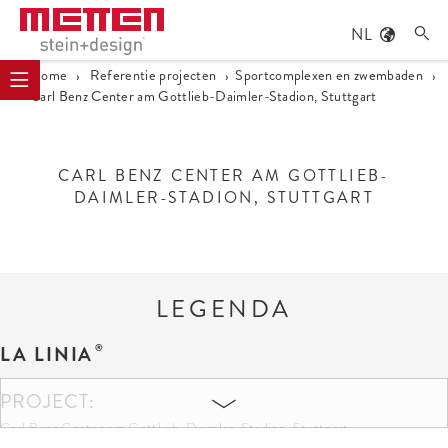
NL

Home
›
Referentie projecten
›
Sportcomplexen en zwembaden
›
Carl Benz Center am Gottlieb-Daimler-Stadion, Stuttgart
CARL BENZ CENTER AM GOTTLIEB-
DAIMLER-STADION, STUTTGART
LEGENDA
LA LINIA
PROJECT:
Carl Benz Center am Gottlieb-Daimler-Stadion, Stuttgart