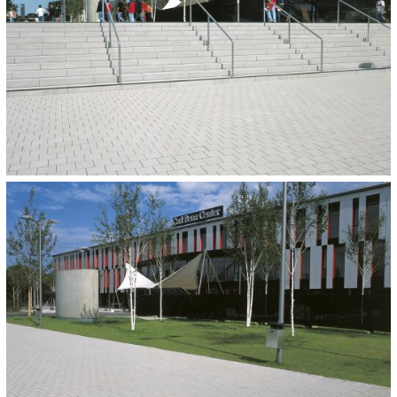
OPLEVERING:
2006
OVERIGE TOEGEPASTE PRODUCTEN:
TOCANO
Granithell
ca. 400 lfm
CATEGORIE:
Sportcomplexen en zwembaden