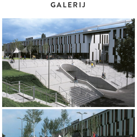
GALERIJ
KLEUREN EN FORMATEN:
Granithell
ARCHITECT:
KBK Architekten, Stuttgart
OPDRACHTGEVER:
Stadt Stuttgart
HOEVEELHEID:
4.000 m²