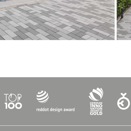
30 x 15 x 12 cm
20 x 10 x 12 cm
®
mit
CleanTop
-Technologie
Quarzgrau feinsamtiert
30 x 20 x 12 cm
30 x 15 x 12 cm
20 x 10 x 12 cm
®
mit
CleanTop
-Technologie
en