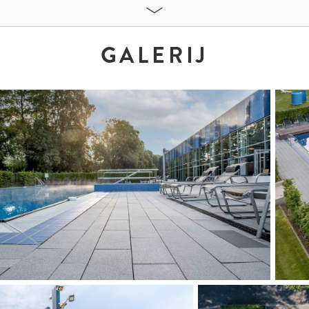
GALERIJ
MATEN:
Farbton 13.01 (Mittelgrau)
Farb
(Dun
60 x 30 x 8 cm
37,5 
37,5 x 12,5 x 8 cm
Farbton 13.05 (Anthrazit)
37,5 x 12,5 x 8 cm