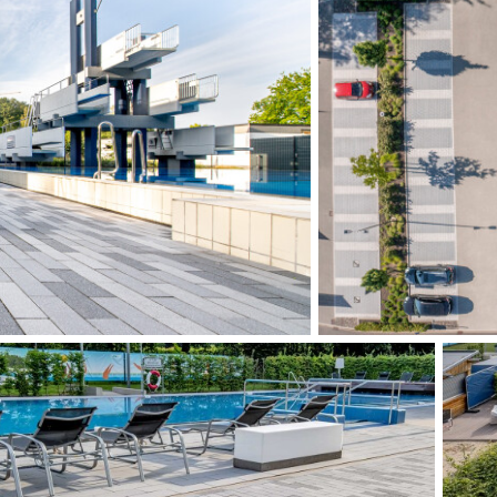
HITECT:
tekten, Köln
:
ASTE PRODUCTEN:
Silbergrau feinsamtiert
30 x 20 x 12 cm