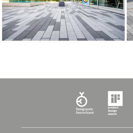
BOULEVARD
CATEGORIE:
Sportcomplexen en zwembad