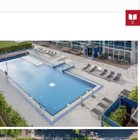

0
ton 13.03
kelgrau)
x 12,5 x 8 cm