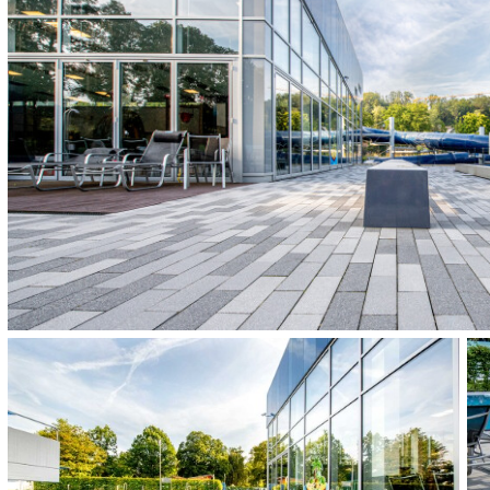
LANDSCHAPSARC
GREENBOX Landschaftsarchi
OPDRACHTGEVER
Stadt Wiehl
HOEVEELHEID:
1.100 m²
OPLEVERING:
2017
OVERIGE TOEGEP
BOULEVARD