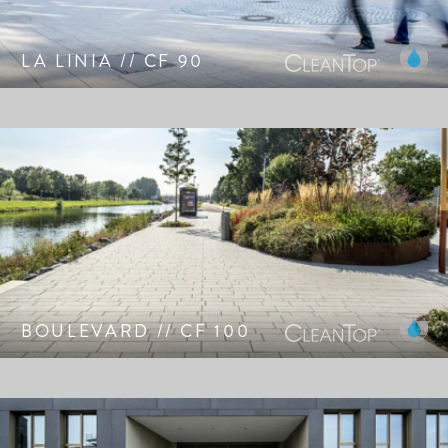
LA LINIA // CF 90
Geslepen, zeer dicht oppervlak met geselecteerde, qua
kleur op elkaar afgestemde edelsteensplinters van
natuursteen.
BOULEVARD // CF 100