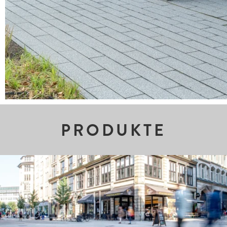
PRODUKTE
Zeer goede infiltratiecapaciteit. Fijn gestraald oppervlak
met hoogwaardige natuursteen-edelsteensplinters.
CleanTop-bescherming CF 90.