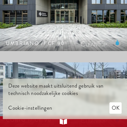
Gekorreld oppervlak met de uitstraling van gezaagd
natuursteen. CleanTop-bescherming CF 90.
UMBRIANO // CF 90
Deze website maakt uitsluitend gebruik van
Samtiert® oppervlak met hoogwaardige natuursteen
technisch noodzakelijke cookies
edelsplitten. CleanTop® CF 90.
Cookie-instellingen
OK
CORIO // CF 90
