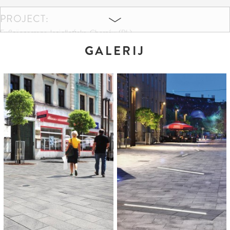
PROJECT:
Fußgängerzone Jagiellońska, Chorzów (PL)
GALERIJ
KLEUREN EN FORMATEN:
Granitgrau-weiß gemasert
Grau-anthrazit gemasert