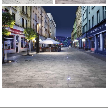
OPDRACHTGEVER:
Municipial Office, Chorzów Polen
HOEVEELHEID:
1.158 m²
OPLEVERING:
2012
CATEGORIE:
Stedenbouw, stedelijke inrichting