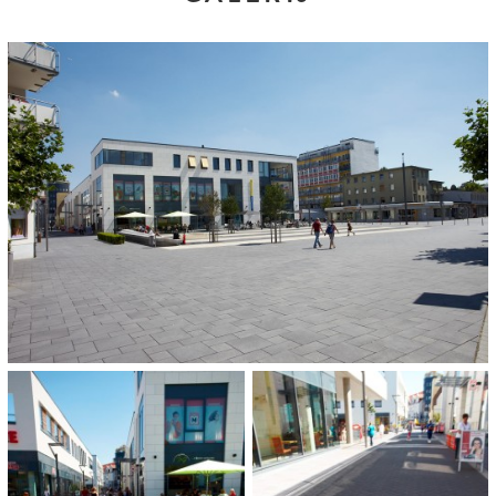
KLEUREN EN FORMATEN:
Grau-anthrazit, gemasert
50 x 25 x 8 cm
25 x 25 x 8 cm
50 x 50 x 8 cm
25 x 25 x 12 cm
50 x 25 x 12 cm
50 x 50 x 12 cm
Granitgrau-weiß, gemasert
25 x 25 x 8 cm
50 x 25 x 8 cm
25 x 25 x 12 cm
50 x 25 x 12 cm
ARCHITECT:
Adler & Oelsch, Mainz