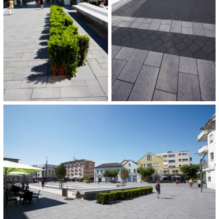
OPDRACHTGEVER:
Stadt Ingelheim
HOEVEELHEID:
4.920 m²
OPLEVERING:
2011
CATEGORIE:
Stedenbouw, stedelijke inrichting
Pleinen en promenades