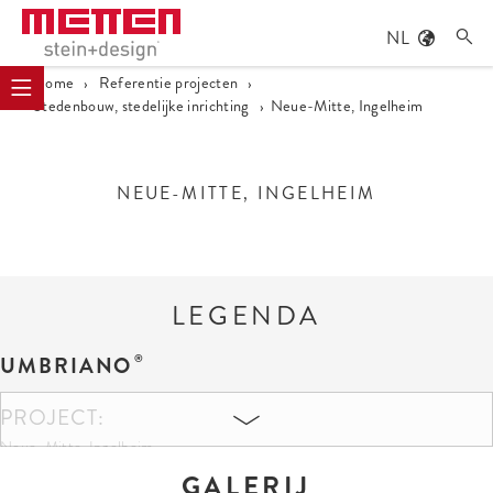
NL

Home
›
Referentie projecten
›
Stedenbouw, stedelijke inrichting
›
Neue-Mitte, Ingelheim
NEUE-MITTE, INGELHEIM
LEGENDA
UMBRIANO
PROJECT:
Neue-Mitte, Ingelheim
GALERIJ