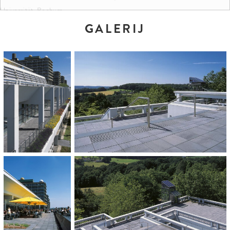
Universität, Bochum
GALERIJ
KLEUREN EN FORMATEN:
Grau-anthrazit gemasert
50 x 50 x 5 cm
ARCHITECT:
HPP Architekten Hentrich-Petschnigg + Partner KG, Düsseldorf
OPDRACHTGEVER:
BLB Bau- und Liegenschaftsbetrieb NRW
HOEVEELHEID: