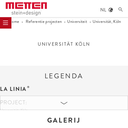
NL

Home
›
Referentie projecten
›
Universiteit
›
Universität, Köln
UNIVERSITÄT KÖLN
LEGENDA
LA LINIA
PROJECT:
Universität, Köln
GALERIJ
KLEUREN EN FORMATEN: