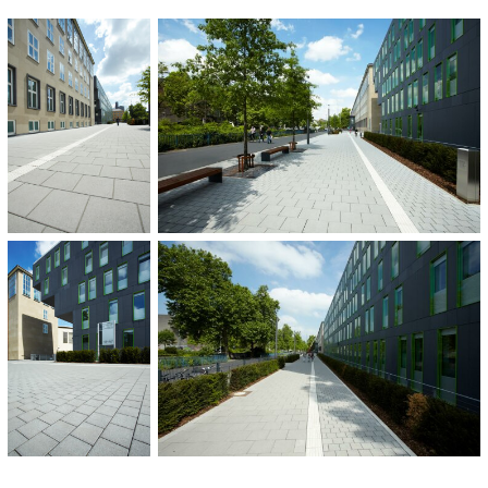
Objektfarbe Anthrazit
20 x 20 x 12 cm
40 x 40 x 12 cm
60 x 30 x 14 cm
LANDSCHAPSARCHITECT:
FSWLA Landschaftsarchitekten, Düsseldorf
HOEVEELHEID:
736 m²
CATEGORIE:
Universiteit