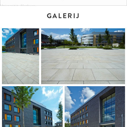
Universität, Marburg
GALERIJ
KLEUREN EN FORMATEN:
Granitbeige gemasert
40 x 60 x 12 cm
60 x 60 x 12 cm
ARCHITECT:
Plan D, Wiesbaden
OPDRACHTGEVER:
Universität Marburg
HOEVEELHEID: