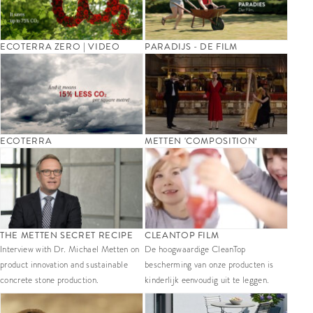
ECOTERRA ZERO | VIDEO
PARADIJS - DE FILM
ECOTERRA
METTEN 'COMPOSITION‘
THE METTEN SECRET RECIPE
CLEANTOP FILM
Interview with Dr. Michael Metten on
De hoogwaardige CleanTop
product innovation and sustainable
bescherming van onze producten is
concrete stone production.
kinderlijk eenvoudig uit te leggen.