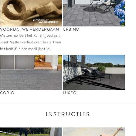
VOORDAT WE VERDERGAAN
URBINO
Metten jubileert het 75 jarig bestaan.
Josef Metten verteld over de start van
het bedrijf in een moeilijke tijd.
CORIO
LUXEO
INSTRUCTIES