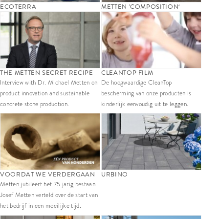
ECOTERRA
METTEN 'COMPOSITION‘
THE METTEN SECRET RECIPE
CLEANTOP FILM
Interview with Dr. Michael Metten on
De hoogwaardige CleanTop
product innovation and sustainable
bescherming van onze producten is
concrete stone production.
kinderlijk eenvoudig uit te leggen.
VOORDAT WE VERDERGAAN
URBINO
Metten jubileert het 75 jarig bestaan.
Josef Metten verteld over de start van
het bedrijf in een moeilijke tijd.