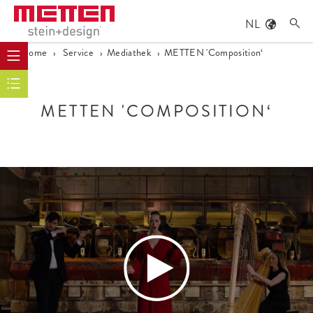
NL

Home
›
Service
›
Mediathek
›
METTEN 'Composition‘
METTEN 'COMPOSITION‘