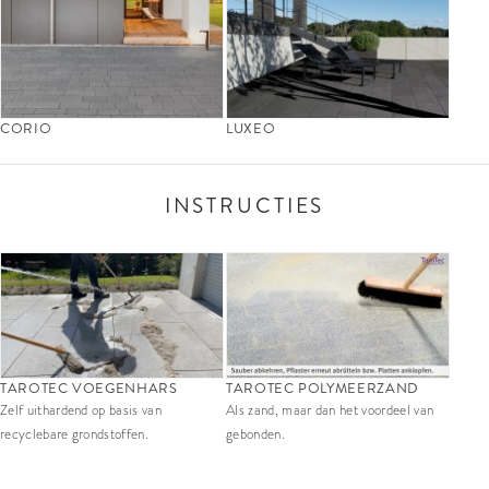
CORIO
LUXEO
INSTRUCTIES
TAROTEC VOEGENHARS
TAROTEC POLYMEERZAND
Zelf uithardend op basis van
Als zand, maar dan het voordeel van
recyclebare grondstoffen.
gebonden.