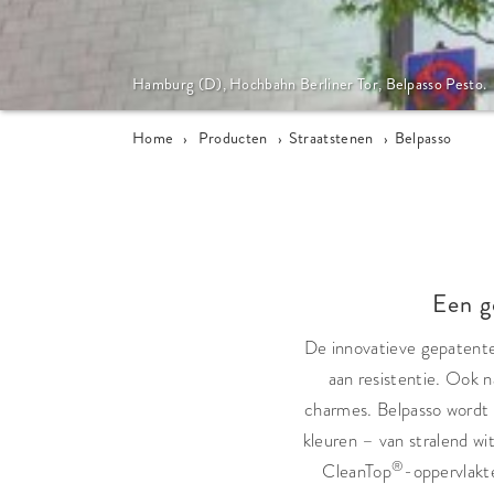
Hamburg (D), Hochbahn Berliner Tor, Belpasso Pesto.
Home
›
Producten
›
Straatstenen
›
Belpasso
Een g
De innovatieve gepatent
aan resistentie. Ook n
charmes. Belpasso wordt 
kleuren – van stralend wit
®
CleanTop
-oppervlak