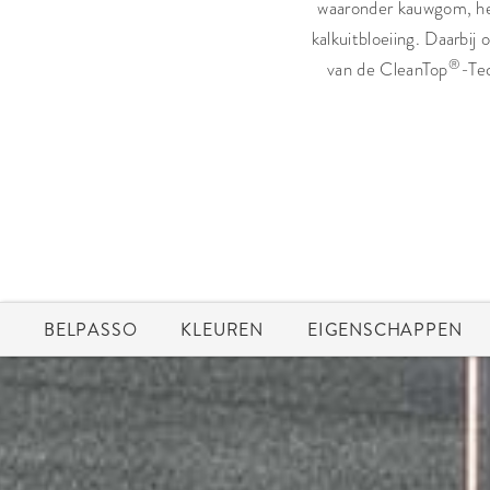
waaronder kauwgom, het
kalkuitbloeiing. Daarbij
®
van de CleanTop
-Te
BELPASSO
KLEUREN
EIGENSCHAPPEN