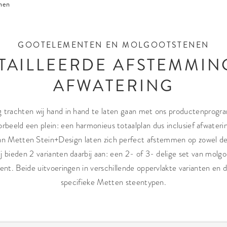
nen
GOOTELEMENTEN EN MOLGOOTSTENEN
TAILLEERDE AFSTEMMIN
AFWATERING
 trachten wij hand in hand te laten gaan met ons productenprogram
orbeeld een plein: een harmonieus totaalplan dus inclusief afwater
n Metten Stein+Design laten zich perfect afstemmen op zowel de b
ij bieden 2 varianten daarbij aan: een 2- of 3- delige set van molg
nt. Beide uitvoeringen in verschillende oppervlakte varianten en
specifieke Metten steentypen.