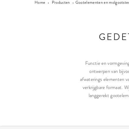
Home
›
Producten
›
Gootelementen en molgootste
GEDE
Functie en vormgeving
ontwerpen van bijvo
afwaterings elementen va
verkrijgbare formaat. W
langgerekt gooteleme