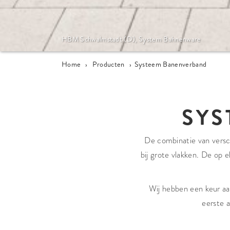
HBM Schwalmstadt (D), System Bahnenware
Home
›
Producten
›
Systeem Banenverband
SYS
De combinatie van versch
bij grote vlakken. De op 
Wij hebben een keur aa
eerste 