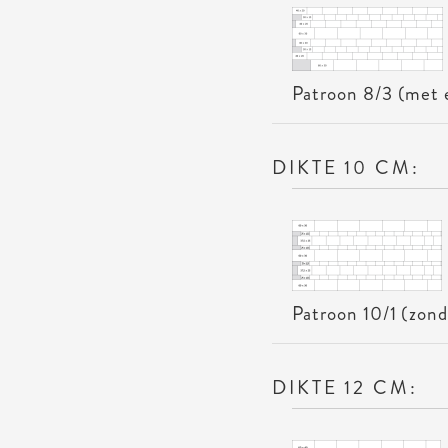
Patroon 8/3 (met 
Umbriano Banenverband wordt enkel per laag geleverd.
DIKTE 10 CM:
In een laag zijn aanwezig
2 stuks 35 x 25 x 8 cm, DIN EN 1339 PKDUI
2 stuks 40 x 25 x 8 cm, DIN EN 1339 PKDUI
2 stuks 45 x 25 x 8 cm, DIN EN 1339 PKDUI
4 stuks 60 x 25 x 8 cm, DIN EN 1339 PKDUI
Patroon 10/1 (zond
2
1 Laag = 1,20 m
DIKTE 12 CM: