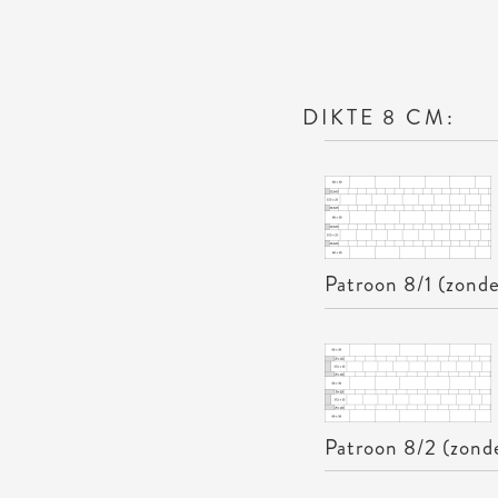
Umbriano Banenverband wordt enkel per laag geleverd.
In een laag zijn aanwezig
2 stuks 50 x 40 x 8 cm, DIN EN 1339 PKDUI
2 stuks 70 x 40 x 8 cm, DIN EN 1339 PKDUI
DIKTE 8 CM:
2
1 Laag = 0,96 m
Patroon 8/1 (zonde
Patroon 8/2 (zonde