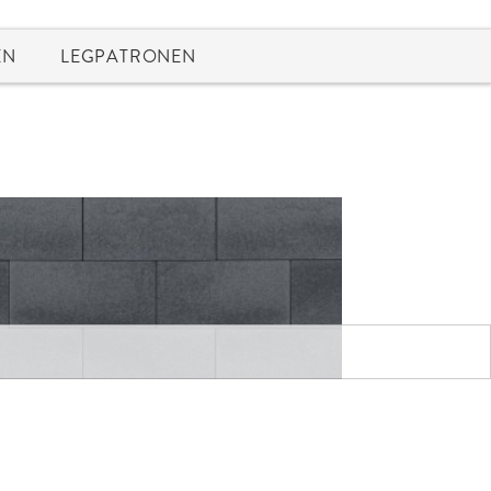
EN
LEGPATRONEN
N
no Grijsantraciet