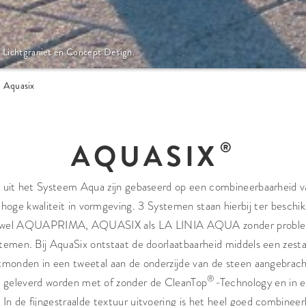
 Lichtgraniet en Concept Design.
Aquasix
AQUASIX
 uit het Systeem Aqua zijn gebaseerd op een combineerbaarheid v
hoge kwaliteit in vormgeving. 3 Systemen staan hierbij ter beschik
n zowel AQUAPRIMA, AQUASIX als LA LINIA AQUA zonder probl
stemen. Bij AquaSix ontstaat de doorlaatbaarheid middels een zest
tmonden in een tweetal aan de onderzijde van de steen aangebrac
®
 geleverd worden met of zonder de CleanTop
-Technology en in e
 In de fijngestraalde textuur uitvoering is het heel goed combineer