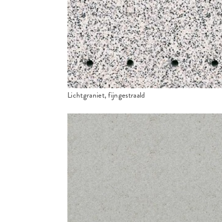
Lichtgraniet, fijngestraald