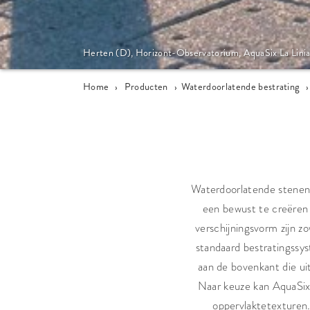
Herten (D), Horizont-Observatorium, AquaSix La Linia
Home
›
Producten
›
Waterdoorlatende bestrating
›
Waterdoorlatende stenen
een bewust te creëren 
verschijningsvorm zij
standaard bestratingssy
aan de bovenkant die ui
Naar keuze kan AquaSix
oppervlaktetexturen.