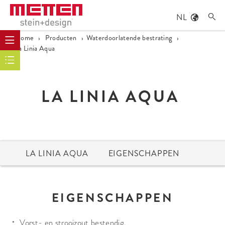
NL

Home
›
Producten
›
Waterdoorlatende bestrating
›
La Linia Aqua
LA LINIA AQUA
LA LINIA AQUA
EIGENSCHAPPEN
EIGENSCHAPPEN
Vorst- en strooizout bestendig.